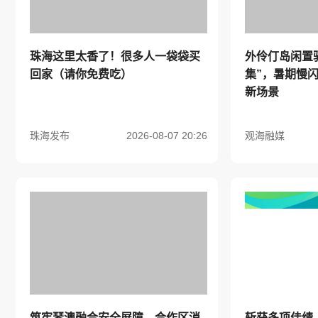
珠海这里太香了！很多人一袋袋买
外伶仃岛闲置
回家（请你免费吃）
集”，暑期慢
新场景
珠海发布
2026-08-07 20:26
观海融媒
筑牢琴澳融合安全屏障，合作区消
斩获多项佳绩